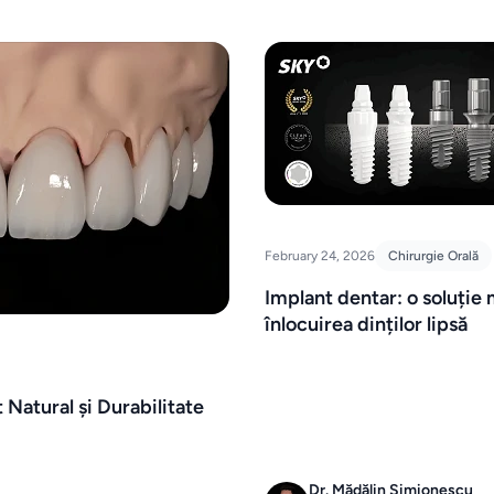
February 24, 2026
Chirurgie Orală
Implant dentar: o soluți
înlocuirea dinților lipsă
 Natural și Durabilitate
Dr. Mădălin Simionescu