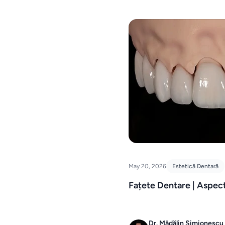
May 20, 2026
Estetică Dentară
Fațete Dentare | Aspect
Dr. Mădălin Simionescu