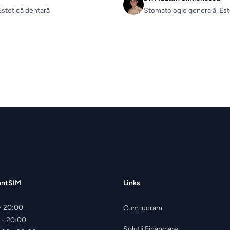
Estetică dentară
Stomatologie generală, Est
entSIM
Links
- 20:00
Cum lucram
 - 20:00
Soluții Financiare