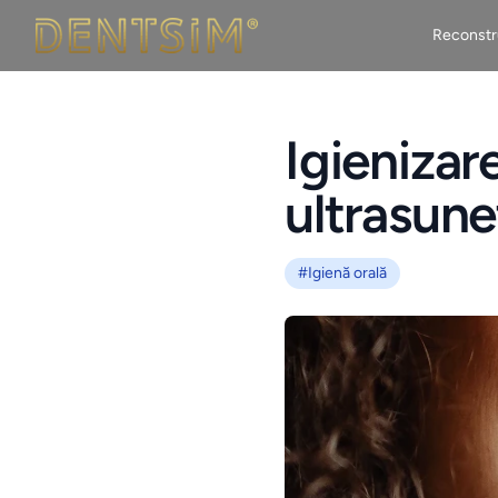
DentSIM
Reconstru
Igienizar
ultrasune
#Igienă orală