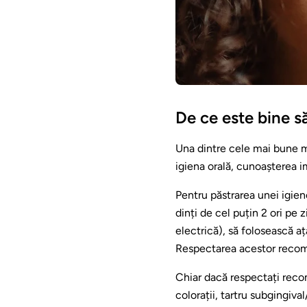
De ce este bine s
Una dintre cele mai bune m
igiena orală, cunoașterea im
Pentru păstrarea unei igie
dinți de cel puțin 2 ori pe 
electrică), să folosească aț
Respectarea acestor recoman
Chiar dacă respectați recom
colorații, tartru subgingiva