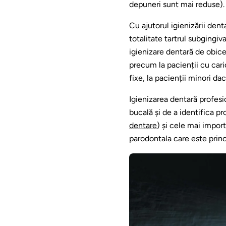
depuneri sunt mai reduse).
Cu ajutorul igienizării dent
totalitate tartrul subgingi
igienizare dentară de obicei
precum la pacienții cu cari
fixe, la pacienții minori da
Igienizarea dentară profes
bucală și de a identifica p
dentare
) și cele mai impor
parodontala care este princi