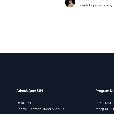
Stomatologie generală, 
Footer
Adresă DentSIM
Program D
DentSIM
Luni
14:00 
Sector 1, Strada Tudor Vianu 3
Marți
14:00