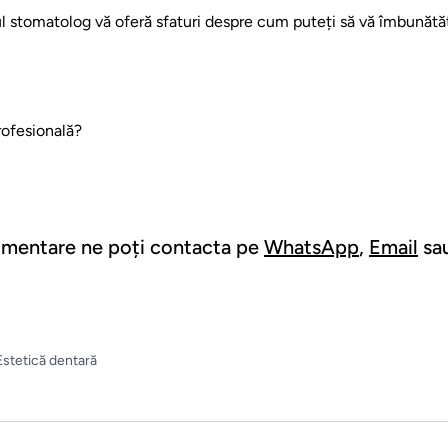
ul stomatolog vă oferă sfaturi despre cum puteți să vă îmbunătățiț
rofesională?
limentare ne poți contacta pe
WhatsApp
,
Email
sau
Estetică dentară