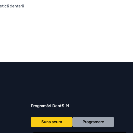
etică dentară
Programări DentSIM
Suna acum
Programare