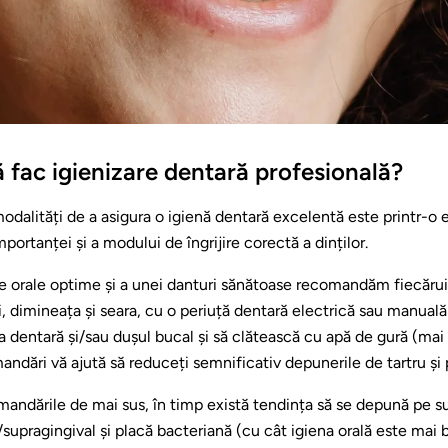
ă fac igienizare dentară profesională?
odalități de a asigura o igienă dentară excelentă este printr-o
portanței și a modului de îngrijire corectă a dinților.
ne orale optime și a unei danturi sănătoase recomandăm fiecărui
zi, dimineața și seara, cu o periuță dentară electrică sau manuală
a dentară și/sau dușul bucal și să clătească cu apă de gură (mai 
dări vă ajută să reduceți semnificativ depunerile de tartru și 
andările de mai sus, în timp există tendința să se depună pe su
l/supragingival și placă bacteriană (cu cât igiena orală este mai