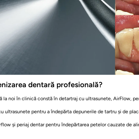
enizarea dentară profesională?
 la noi în clinică constă în detartraj cu ultrasunete, AirFlow, peri
cu ultrasunete pentru a îndepărta depunerile de tartru și de plac
irflow și periaj dentar pentru îndepărtarea petelor cauzate de al