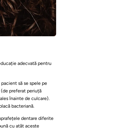
 educație adecvată pentru
 pacient să se spele pe
 (de preferat periuță
ales înainte de culcare).
placă bacteriană.
prafețele dentare diferite
 bună cu atât aceste