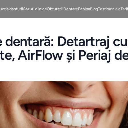
cția danturii
Cazuri clinice
Obturații Dentare
Echipa
Blog
Testimoniale
Tari
e dentară: Detartraj cu
te, AirFlow și Periaj d