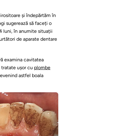
mirositoare și îndepărtăm în
ogi sugerează să faceți o
 luni, în anumite situații
purtători de aparate dentare
 vă examina cavitatea
i tratate ușor cu
plombe
revenind astfel boala