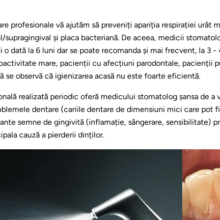
are profesionale vă ajutăm să preveniți apariția respirației urât 
val/supragingival și placa bacteriană. De aceea, medicii stomatol
 o dată la 6 luni dar se poate recomanda și mai frecvent, la 3 - 4
oactivitate mare, pacienții cu afecțiuni parodontale, pacienții 
că se observă că igienizarea acasă nu este foarte eficientă.
ională realizată periodic oferă medicului stomatolog șansa de a
roblemele dentare (cariile dentare de dimensiuni mici care pot f
tante semne de gingivită (inflamație, sângerare, sensibilitate) p
pala cauză a pierderii dinților.