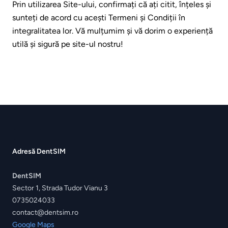
Prin utilizarea Site-ului, confirmați că ați citit, înțeles și
sunteți de acord cu acești Termeni și Condiții în
integralitatea lor. Vă mulțumim și vă dorim o experiență
utilă și sigură pe site-ul nostru!
Footer
Adresă DentSIM
DentSIM
Sector 1, Strada Tudor Vianu 3
0735024033
contact@dentsim.ro
Google Maps