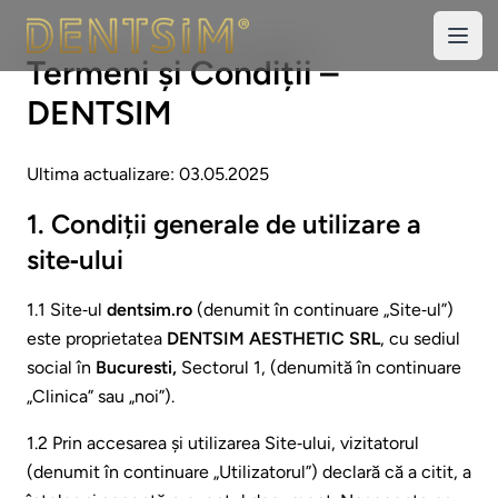
DentSIM
Open
Termeni și Condiții –
DENTSIM
Ultima actualizare: 03.05.2025
1. Condiții generale de utilizare a
site‑ului
1.1 Site‑ul
dentsim.ro
(denumit în continuare „Site‑ul”)
este proprietatea
DENTSIM AESTHETIC SRL
, cu sediul
social în
Bucuresti,
Sectorul 1, (denumită în continuare
„Clinica” sau „noi”).
1.2 Prin accesarea și utilizarea Site‑ului, vizitatorul
(denumit în continuare „Utilizatorul”) declară că a citit, a