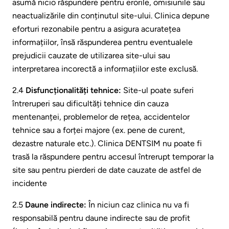
asumă nicio răspundere pentru erorile, omisiunile sau
neactualizările din conținutul site-ului. Clinica depune
eforturi rezonabile pentru a asigura acuratețea
informațiilor, însă răspunderea pentru eventualele
prejudicii cauzate de utilizarea site-ului sau
interpretarea incorectă a informațiilor este exclusă.
2.4
Disfuncționalități tehnice:
Site-ul poate suferi
întreruperi sau dificultăți tehnice din cauza
mentenanței, problemelor de rețea, accidentelor
tehnice sau a forței majore (ex. pene de curent,
dezastre naturale etc.). Clinica DENTSIM nu poate fi
trasă la răspundere pentru accesul întrerupt temporar la
site sau pentru pierderi de date cauzate de astfel de
incidente
2.5
Daune indirecte:
În niciun caz clinica nu va fi
responsabilă pentru daune indirecte sau de profit