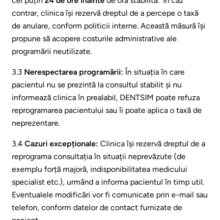
cel puțin
24 de ore înainte
de ora stabilită. În caz
contrar, clinica își rezervă dreptul de a percepe o taxă
de anulare, conform politicii interne. Această măsură își
propune să acopere costurile administrative ale
programării neutilizate.
3.3
Nerespectarea programării:
În situația în care
pacientul nu se prezintă la consultul stabilit și nu
informează clinica în prealabil, DENTSIM poate refuza
reprogramarea pacientului sau îi poate aplica o taxă de
neprezentare.
3.4
Cazuri excepționale:
Clinica își rezervă dreptul de a
reprograma consultația în situații neprevăzute (de
exemplu forță majoră, indisponibilitatea medicului
specialist etc.), urmând a informa pacientul în timp util.
Eventualele modificări vor fi comunicate prin e-mail sau
telefon, conform datelor de contact furnizate de