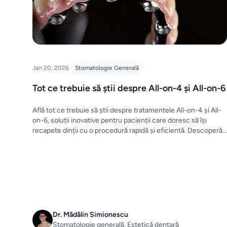
Jan 20, 2026
Stomatologie Generală
Tot ce trebuie să știi despre All-on-4 și All-on-6
Află tot ce trebuie să știi despre tratamentele All-on-4 și All-
on-6, soluții inovative pentru pacienții care doresc să își
recapete dinții cu o procedură rapidă și eficientă. Descoperă
avantajele, procesul și îngrijirea postoperatorie!
Dr. Mădălin Simionescu
Stomatologie generală, Estetică dentară