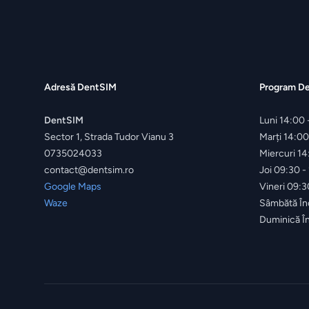
Adresă DentSIM
Program D
DentSIM
Luni
14:00 
Sector 1, Strada Tudor Vianu 3
Marți
14:00
0735024033
Miercuri
14
contact@dentsim.ro
Joi
09:30 -
Google Maps
Vineri
09:3
Waze
Sâmbătă
În
Duminică
Î