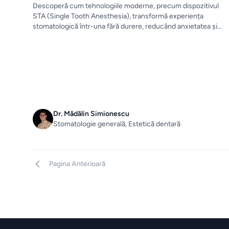
Descoperă cum tehnologiile moderne, precum dispozitivul
STA (Single Tooth Anesthesia), transformă experiența
stomatologică într-una fără durere, reducând anxietatea și
asigurând un confort sporit pentru pacienți.
Dr. Mădălin Simionescu
Stomatologie generală, Estetică dentară
Pagina Anterioară
Footer