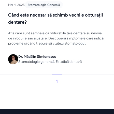
Mar 4, 2025
Stomatologie Generală
Când este necesar să schimb vechile obturații
dentare?
Află care sunt semnele că obturațiile tale dentare au nevoie
de înlocuire sau ajustare. Descoperă simptomele care indică
probleme și când trebuie să vizitezi stomatologul.
Dr. Mădălin Simionescu
Stomatologie generală, Estetică dentară
1