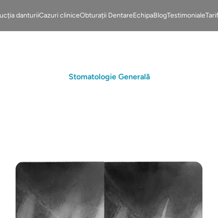
cția danturii
Cazuri clinice
Obturații Dentare
Echipa
Blog
Testimoniale
Tari
Stomatologie Generală